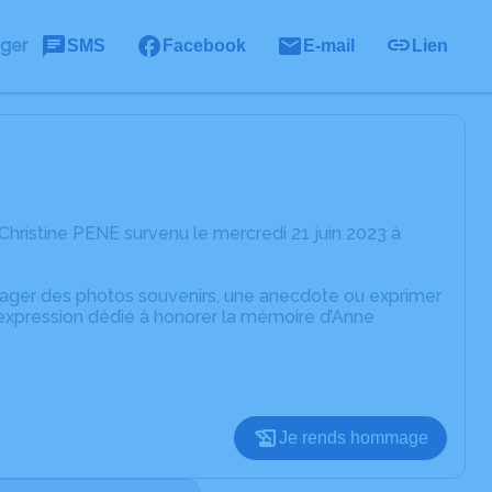
ager
SMS
Facebook
E-mail
Lien
hristine PENE survenu le mercredi 21 juin 2023 à
rtager des photos souvenirs, une anecdote ou exprimer
'expression dédié à honorer la mémoire d’Anne
Je rends hommage