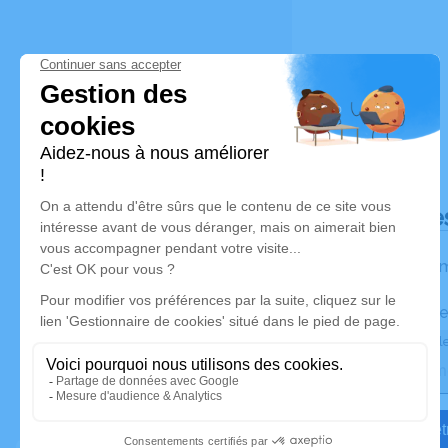
Déroulé de
Les inform
Activez une ale
Recevoir une ale
Je veux êtr