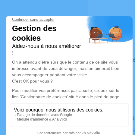
Déroulé de
Le jeudi 1
Crématoriu