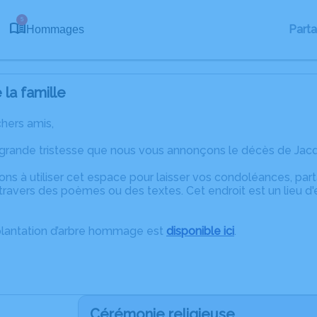
5
Part
Hommages
la famille
chers amis,
 grande tristesse que nous vous annonçons le décès de Jac
ons à utiliser cet espace pour laisser vos condoléances, pa
travers des poèmes ou des textes. Cet endroit est un lieu d
plantation d’arbre hommage est
disponible ici
.
Cérémonie religieuse