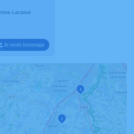
rnose-Lacasse
Je rends hommage
4
1