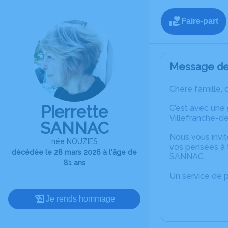
Faire-part
Message de 
Chère famille, 
Pierrette
C’est avec une
Villefranche-de
SANNAC
Nous vous invit
née NOUZIES
vos pensées à t
décédée le 28 mars 2026 à l'âge de
SANNAC.
81 ans
Un service de 
Je rends hommage