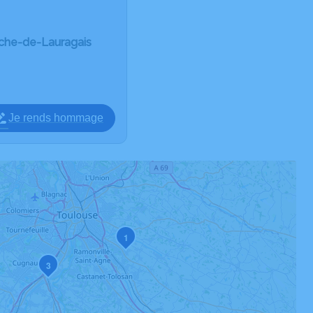
nche-de-Lauragais
Je rends hommage
1
3