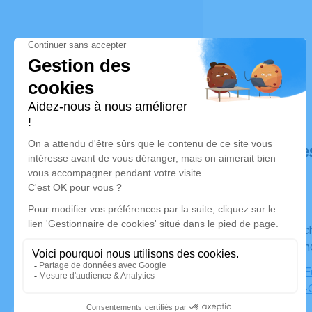
Déroulé de
Du dimanche 29 mars 2026 à 11h00 au mercredi 01 avril
2026 à 15
Chambre Fu
Orens-de-