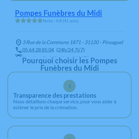
Pompes Funèbres du Midi
Note : 4.8 (41 avis)
3 Rue de la Commune 1871 - 31120 - Pinsaguel
05 64 28 85 04
(24h/24 7j/7)
Numéro d’habilitation : 143174
Pourquoi choisir les Pompes
Funèbres du Midi
Lundi au Vendredi
09:00 - 12:00, 14:00 - 18:00
1
Samedi
09:00 - 18:00
Transparence des prestations
Dimanche
Nous détaillons chaque service, pour vous aider à
Fermé *
estimer le prix de la crémation.
* En dehors des horaires d’ouverture, vous pouvez
contacter les pompes funèbres sur la permanence
téléphonique : 05 64 28 85 04, 24h/24 - 7j/7 y
compris dimanches et jours fériés.