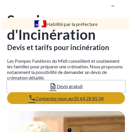
Services
Habilité par la préfecture
TARIFS
d'Incinération
DEVIS
DÉMARCHES
Devis et tarifs pour incinération
CRÉMATION / INCINÉRATION
TRANSPORT
Les Pompes Funèbres du Midi conseillent et soutiennent
ORGANISATION / PRÉPARATION
les familles pour préparer une crémation. Nous proposons
notamment la possibilité de demander un devis de
URGENCE / ASSISTANCE
crémation détaillé.
AGENCES
Devis gratuit
PINSAGUEL
Contactez nous au 05 64 28 85 04